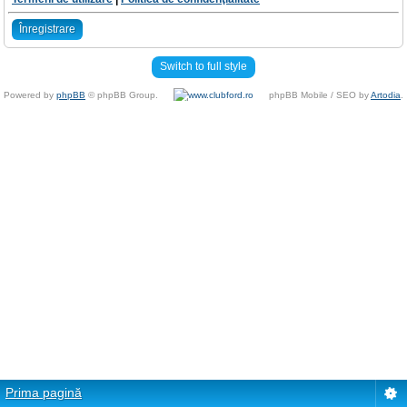
Înregistrare
Switch to full style
Powered by
phpBB
© phpBB Group.
phpBB Mobile / SEO by
Artodia
.
Prima pagină