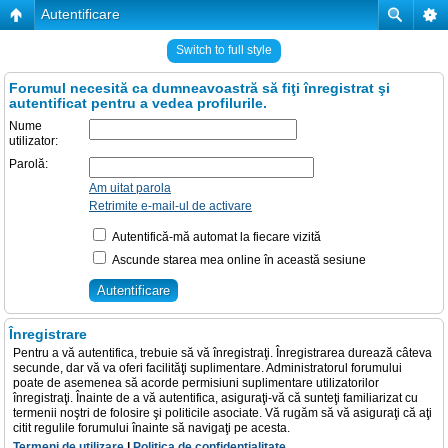
Autentificare
Switch to full style
Forumul necesită ca dumneavoastră să fiţi înregistrat şi
autentificat pentru a vedea profilurile.
Nume
utilizator:
Parolă:
Am uitat parola
Retrimite e-mail-ul de activare
Autentifică-mă automat la fiecare vizită
Ascunde starea mea online în această sesiune
Înregistrare
Pentru a vă autentifica, trebuie să vă înregistraţi. Înregistrarea durează câteva
secunde, dar vă va oferi facilităţi suplimentare. Administratorul forumului
poate de asemenea să acorde permisiuni suplimentare utilizatorilor
înregistraţi. Înainte de a vă autentifica, asiguraţi-vă că sunteţi familiarizat cu
termenii noştri de folosire şi politicile asociate. Vă rugăm să vă asiguraţi că aţi
citit regulile forumului înainte să navigaţi pe acesta.
Termeni de utilizare
|
Politica de confidenţialitate