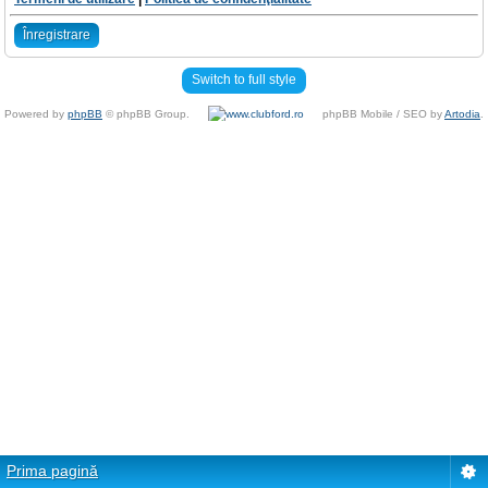
Înregistrare
Switch to full style
Powered by
phpBB
© phpBB Group.
phpBB Mobile / SEO by
Artodia
.
Prima pagină