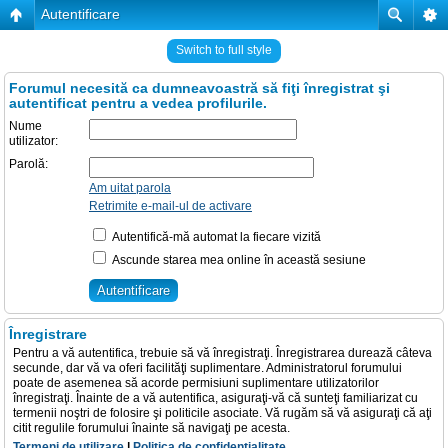
Autentificare
Switch to full style
Forumul necesită ca dumneavoastră să fiţi înregistrat şi
autentificat pentru a vedea profilurile.
Nume
utilizator:
Parolă:
Am uitat parola
Retrimite e-mail-ul de activare
Autentifică-mă automat la fiecare vizită
Ascunde starea mea online în această sesiune
Înregistrare
Pentru a vă autentifica, trebuie să vă înregistraţi. Înregistrarea durează câteva
secunde, dar vă va oferi facilităţi suplimentare. Administratorul forumului
poate de asemenea să acorde permisiuni suplimentare utilizatorilor
înregistraţi. Înainte de a vă autentifica, asiguraţi-vă că sunteţi familiarizat cu
termenii noştri de folosire şi politicile asociate. Vă rugăm să vă asiguraţi că aţi
citit regulile forumului înainte să navigaţi pe acesta.
Termeni de utilizare
|
Politica de confidenţialitate