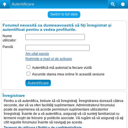
Autentificare
Switch to full style
Forumul necesită ca dumneavoastră să fiţi înregistrat şi
autentificat pentru a vedea profilurile.
Nume
utilizator:
Parolă:
Am uitat parola
Retrimite e-mail-ul de activare
Autentifică-mă automat la fiecare vizită
Ascunde starea mea online în această sesiune
Înregistrare
Pentru a vă autentifica, trebuie să vă înregistraţi. Înregistrarea durează câteva
secunde, dar vă va oferi facilităţi suplimentare. Administratorul forumului
poate de asemenea să acorde permisiuni suplimentare utilizatorilor
înregistraţi. Înainte de a vă autentifica, asiguraţi-vă că sunteţi familiarizat cu
termenii noştri de folosire şi politicile asociate. Vă rugăm să vă asiguraţi că aţi
citit regulile forumului înainte să navigaţi pe acesta.
Termeni de utilizare
|
Politica de confidenţialitate