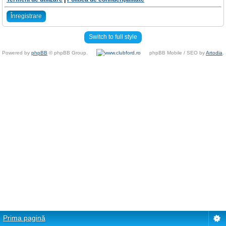
Înregistrare
Switch to full style
Powered by
phpBB
© phpBB Group.
phpBB Mobile / SEO by
Artodia
.
Prima pagină