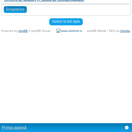
Înregistrare
Switch to full style
Powered by
phpBB
© phpBB Group.
phpBB Mobile / SEO by
Artodia
.
Prima pagină