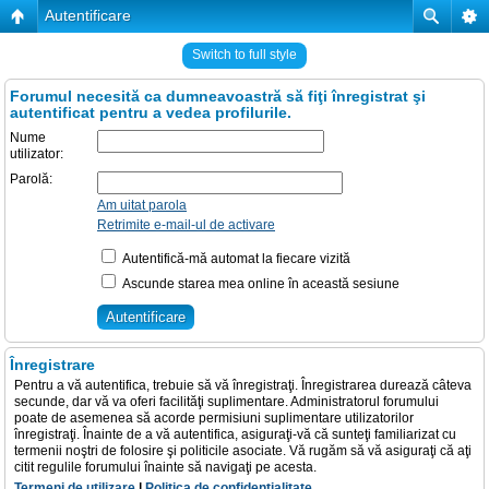
Autentificare
Switch to full style
Forumul necesită ca dumneavoastră să fiţi înregistrat şi
autentificat pentru a vedea profilurile.
Nume
utilizator:
Parolă:
Am uitat parola
Retrimite e-mail-ul de activare
Autentifică-mă automat la fiecare vizită
Ascunde starea mea online în această sesiune
Înregistrare
Pentru a vă autentifica, trebuie să vă înregistraţi. Înregistrarea durează câteva
secunde, dar vă va oferi facilităţi suplimentare. Administratorul forumului
poate de asemenea să acorde permisiuni suplimentare utilizatorilor
înregistraţi. Înainte de a vă autentifica, asiguraţi-vă că sunteţi familiarizat cu
termenii noştri de folosire şi politicile asociate. Vă rugăm să vă asiguraţi că aţi
citit regulile forumului înainte să navigaţi pe acesta.
Termeni de utilizare
|
Politica de confidenţialitate