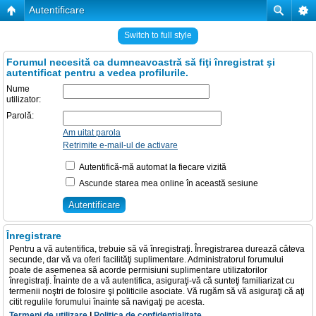
Autentificare
Switch to full style
Forumul necesită ca dumneavoastră să fiţi înregistrat şi
autentificat pentru a vedea profilurile.
Nume
utilizator:
Parolă:
Am uitat parola
Retrimite e-mail-ul de activare
Autentifică-mă automat la fiecare vizită
Ascunde starea mea online în această sesiune
Înregistrare
Pentru a vă autentifica, trebuie să vă înregistraţi. Înregistrarea durează câteva
secunde, dar vă va oferi facilităţi suplimentare. Administratorul forumului
poate de asemenea să acorde permisiuni suplimentare utilizatorilor
înregistraţi. Înainte de a vă autentifica, asiguraţi-vă că sunteţi familiarizat cu
termenii noştri de folosire şi politicile asociate. Vă rugăm să vă asiguraţi că aţi
citit regulile forumului înainte să navigaţi pe acesta.
Termeni de utilizare
|
Politica de confidenţialitate