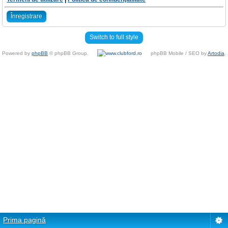
Înregistrare
Switch to full style
Powered by
phpBB
© phpBB Group.
phpBB Mobile / SEO by
Artodia
.
Prima pagină