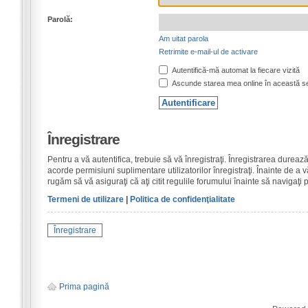
Parolă:
Am uitat parola
Retrimite e-mail-ul de activare
Autentifică-mă automat la fiecare vizită
Ascunde starea mea online în această s
Înregistrare
Pentru a vă autentifica, trebuie să vă înregistraţi. Înregistrarea dure
acorde permisiuni suplimentare utilizatorilor înregistraţi. Înainte de a vă
rugăm să vă asiguraţi că aţi citit regulile forumului înainte să navigaţi 
Termeni de utilizare
|
Politica de confidenţialitate
Înregistrare
Prima pagină