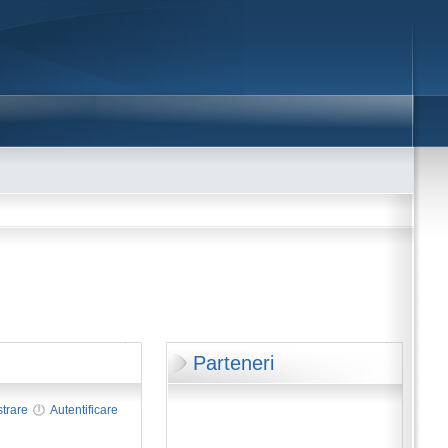
Parteneri
strare
Autentificare