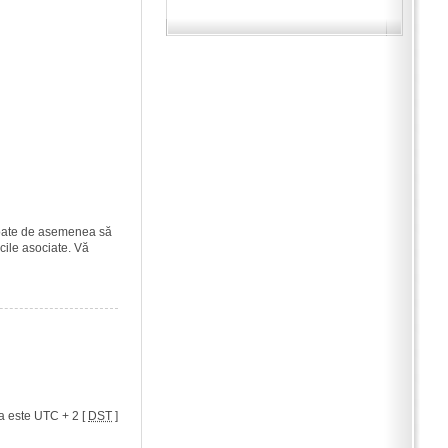
i poate de asemenea să
icile asociate. Vă
a este UTC + 2 [
DST
]