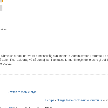
esiune
ază câteva secunde, dar vă va oferi facilităţi suplimentare. Administratorul forumulu
 autentifica, asiguraţi-vă că sunteţi familiarizat cu termenii noştri de folosire şi polit
pe acesta.
Switch to mobile style
Echipa
•
Şterge toate cookie-urile forumului
• Or