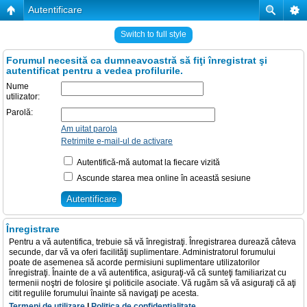
Autentificare
Switch to full style
Forumul necesită ca dumneavoastră să fiţi înregistrat şi
autentificat pentru a vedea profilurile.
Nume
utilizator:
Parolă:
Am uitat parola
Retrimite e-mail-ul de activare
Autentifică-mă automat la fiecare vizită
Ascunde starea mea online în această sesiune
Înregistrare
Pentru a vă autentifica, trebuie să vă înregistraţi. Înregistrarea durează câteva
secunde, dar vă va oferi facilităţi suplimentare. Administratorul forumului
poate de asemenea să acorde permisiuni suplimentare utilizatorilor
înregistraţi. Înainte de a vă autentifica, asiguraţi-vă că sunteţi familiarizat cu
termenii noştri de folosire şi politicile asociate. Vă rugăm să vă asiguraţi că aţi
citit regulile forumului înainte să navigaţi pe acesta.
Termeni de utilizare
|
Politica de confidenţialitate