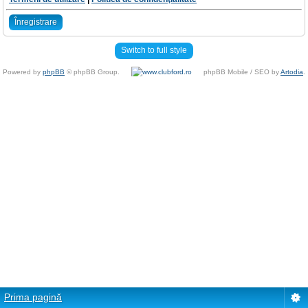
Înregistrare
Switch to full style
Powered by
phpBB
© phpBB Group.
phpBB Mobile / SEO by
Artodia
.
Prima pagină