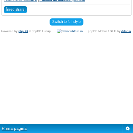
Înregistrare
Switch to full style
Powered by
phpBB
© phpBB Group.
phpBB Mobile / SEO by
Artodia
.
Prima pagină