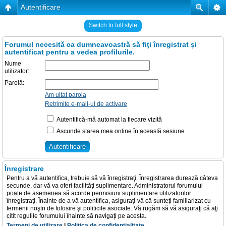
Autentificare
Switch to full style
Forumul necesită ca dumneavoastră să fiţi înregistrat şi
autentificat pentru a vedea profilurile.
Nume
utilizator:
Parolă:
Am uitat parola
Retrimite e-mail-ul de activare
Autentifică-mă automat la fiecare vizită
Ascunde starea mea online în această sesiune
Înregistrare
Pentru a vă autentifica, trebuie să vă înregistraţi. Înregistrarea durează câteva
secunde, dar vă va oferi facilităţi suplimentare. Administratorul forumului
poate de asemenea să acorde permisiuni suplimentare utilizatorilor
înregistraţi. Înainte de a vă autentifica, asiguraţi-vă că sunteţi familiarizat cu
termenii noştri de folosire şi politicile asociate. Vă rugăm să vă asiguraţi că aţi
citit regulile forumului înainte să navigaţi pe acesta.
Termeni de utilizare
|
Politica de confidenţialitate