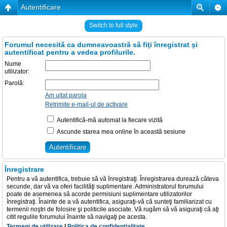
Autentificare
Switch to full style
Forumul necesită ca dumneavoastră să fiţi înregistrat şi
autentificat pentru a vedea profilurile.
Nume
utilizator:
Parolă:
Am uitat parola
Retrimite e-mail-ul de activare
Autentifică-mă automat la fiecare vizită
Ascunde starea mea online în această sesiune
Înregistrare
Pentru a vă autentifica, trebuie să vă înregistraţi. Înregistrarea durează câteva
secunde, dar vă va oferi facilităţi suplimentare. Administratorul forumului
poate de asemenea să acorde permisiuni suplimentare utilizatorilor
înregistraţi. Înainte de a vă autentifica, asiguraţi-vă că sunteţi familiarizat cu
termenii noştri de folosire şi politicile asociate. Vă rugăm să vă asiguraţi că aţi
citit regulile forumului înainte să navigaţi pe acesta.
Termeni de utilizare
|
Politica de confidenţialitate