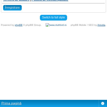
Înregistrare
Switch to full style
Powered by
phpBB
© phpBB Group.
phpBB Mobile / SEO by
Artodia
.
Prima pagină