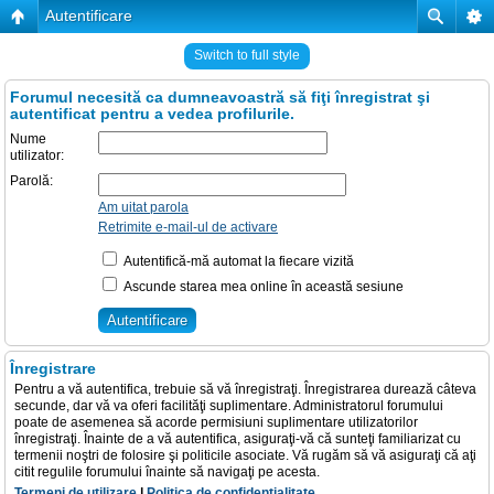
Autentificare
Switch to full style
Forumul necesită ca dumneavoastră să fiţi înregistrat şi
autentificat pentru a vedea profilurile.
Nume
utilizator:
Parolă:
Am uitat parola
Retrimite e-mail-ul de activare
Autentifică-mă automat la fiecare vizită
Ascunde starea mea online în această sesiune
Înregistrare
Pentru a vă autentifica, trebuie să vă înregistraţi. Înregistrarea durează câteva
secunde, dar vă va oferi facilităţi suplimentare. Administratorul forumului
poate de asemenea să acorde permisiuni suplimentare utilizatorilor
înregistraţi. Înainte de a vă autentifica, asiguraţi-vă că sunteţi familiarizat cu
termenii noştri de folosire şi politicile asociate. Vă rugăm să vă asiguraţi că aţi
citit regulile forumului înainte să navigaţi pe acesta.
Termeni de utilizare
|
Politica de confidenţialitate