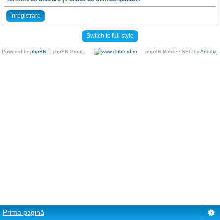
Înregistrare
Switch to full style
Powered by
phpBB
© phpBB Group.
phpBB Mobile / SEO by
Artodia
.
Prima pagină