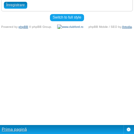
Înregistrare
Switch to full style
Powered by
phpBB
© phpBB Group.
phpBB Mobile / SEO by
Artodia
.
Prima pagină