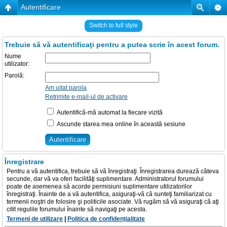
Autentificare
Switch to full style
Trebuie să vă autentificaţi pentru a putea scrie în acest forum.
Nume
utilizator:
Parolă:
Am uitat parola
Retrimite e-mail-ul de activare
Autentifică-mă automat la fiecare vizită
Ascunde starea mea online în această sesiune
Înregistrare
Pentru a vă autentifica, trebuie să vă înregistraţi. Înregistrarea durează câteva
secunde, dar vă va oferi facilităţi suplimentare. Administratorul forumului
poate de asemenea să acorde permisiuni suplimentare utilizatorilor
înregistraţi. Înainte de a vă autentifica, asiguraţi-vă că sunteţi familiarizat cu
termenii noştri de folosire şi politicile asociate. Vă rugăm să vă asiguraţi că aţi
citit regulile forumului înainte să navigaţi pe acesta.
Termeni de utilizare
|
Politica de confidenţialitate