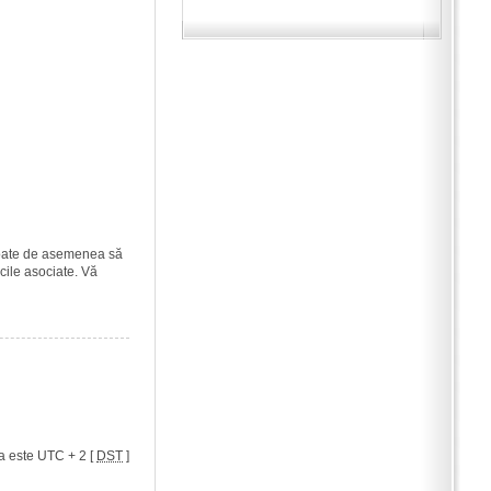
i poate de asemenea să
icile asociate. Vă
a este UTC + 2 [
DST
]