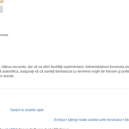
esiune
ază câteva secunde, dar vă va oferi facilităţi suplimentare. Administratorul forumulu
 autentifica, asiguraţi-vă că sunteţi familiarizat cu termenii noştri de folosire şi polit
pe acesta.
Switch to mobile style
Echipa
•
Şterge toate cookie-urile forumului
• Or