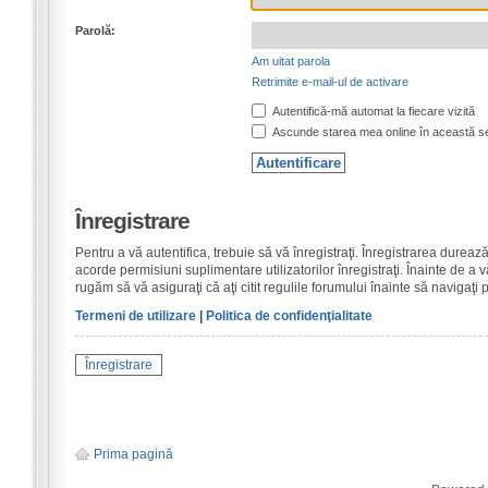
Parolă:
Am uitat parola
Retrimite e-mail-ul de activare
Autentifică-mă automat la fiecare vizită
Ascunde starea mea online în această s
Înregistrare
Pentru a vă autentifica, trebuie să vă înregistraţi. Înregistrarea dure
acorde permisiuni suplimentare utilizatorilor înregistraţi. Înainte de a vă
rugăm să vă asiguraţi că aţi citit regulile forumului înainte să navigaţi 
Termeni de utilizare
|
Politica de confidenţialitate
Înregistrare
Prima pagină