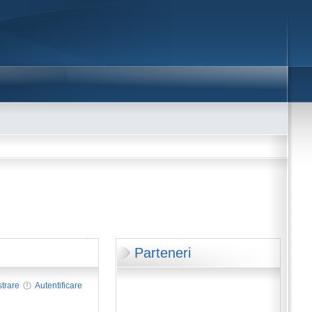
Parteneri
strare
Autentificare