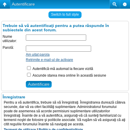
Autentificare
Switch to full style
Trebuie să vă autentificaţi pentru a putea răspunde în
subiectele din acest forum.
Nume
utilizator:
Parolă:
Am uitat parola
Retrimite e-mail-ul de activare
Autentifică-mă automat la fiecare vizită
Ascunde starea mea online în această sesiune
Înregistrare
Pentru a vă autentifica, trebuie să vă înregistraţi. Înregistrarea durează câteva
secunde, dar vă va oferi facilităţi suplimentare. Administratorul forumului
poate de asemenea să acorde permisiuni suplimentare utilizatorilor
înregistraţi. Înainte de a vă autentifica, asiguraţi-vă că sunteţi familiarizat cu
termenii noştri de folosire şi politicile asociate. Vă rugăm să vă asiguraţi că aţi
citit regulile forumului înainte să navigaţi pe acesta.
Termeni de utilizare
|
Politica de confidenţialitate