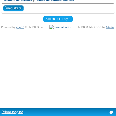
Înregistrare
Switch to full style
Powered by
phpBB
© phpBB Group.
phpBB Mobile / SEO by
Artodia
.
Prima pagină