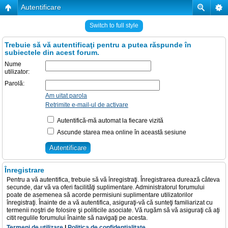
Autentificare
Switch to full style
Trebuie să vă autentificaţi pentru a putea răspunde în
subiectele din acest forum.
Nume
utilizator:
Parolă:
Am uitat parola
Retrimite e-mail-ul de activare
Autentifică-mă automat la fiecare vizită
Ascunde starea mea online în această sesiune
Înregistrare
Pentru a vă autentifica, trebuie să vă înregistraţi. Înregistrarea durează câteva
secunde, dar vă va oferi facilităţi suplimentare. Administratorul forumului
poate de asemenea să acorde permisiuni suplimentare utilizatorilor
înregistraţi. Înainte de a vă autentifica, asiguraţi-vă că sunteţi familiarizat cu
termenii noştri de folosire şi politicile asociate. Vă rugăm să vă asiguraţi că aţi
citit regulile forumului înainte să navigaţi pe acesta.
Termeni de utilizare
|
Politica de confidenţialitate