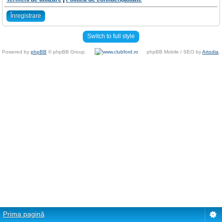
Înregistrare
Switch to full style
Powered by
phpBB
© phpBB Group.
phpBB Mobile / SEO by
Artodia
.
Prima pagină