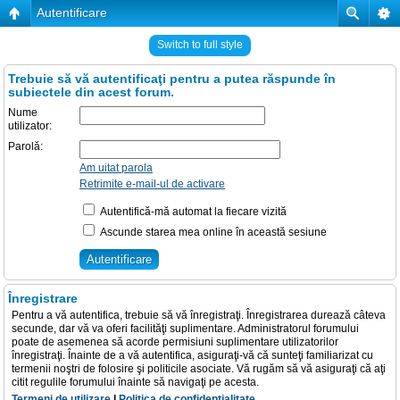
Autentificare
Switch to full style
Trebuie să vă autentificaţi pentru a putea răspunde în
subiectele din acest forum.
Nume
utilizator:
Parolă:
Am uitat parola
Retrimite e-mail-ul de activare
Autentifică-mă automat la fiecare vizită
Ascunde starea mea online în această sesiune
Înregistrare
Pentru a vă autentifica, trebuie să vă înregistraţi. Înregistrarea durează câteva
secunde, dar vă va oferi facilităţi suplimentare. Administratorul forumului
poate de asemenea să acorde permisiuni suplimentare utilizatorilor
înregistraţi. Înainte de a vă autentifica, asiguraţi-vă că sunteţi familiarizat cu
termenii noştri de folosire şi politicile asociate. Vă rugăm să vă asiguraţi că aţi
citit regulile forumului înainte să navigaţi pe acesta.
Termeni de utilizare
|
Politica de confidenţialitate