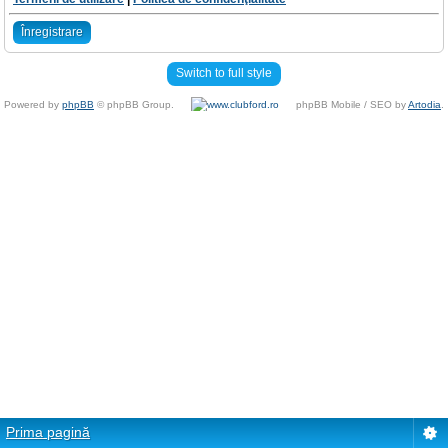
Înregistrare
Switch to full style
Powered by
phpBB
© phpBB Group.
phpBB Mobile / SEO by
Artodia
.
Prima pagină