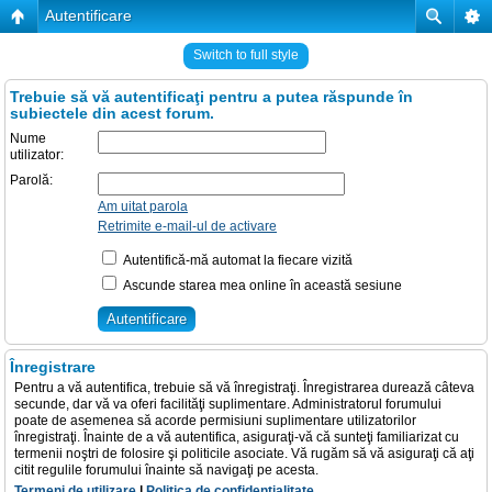
Autentificare
Switch to full style
Trebuie să vă autentificaţi pentru a putea răspunde în
subiectele din acest forum.
Nume
utilizator:
Parolă:
Am uitat parola
Retrimite e-mail-ul de activare
Autentifică-mă automat la fiecare vizită
Ascunde starea mea online în această sesiune
Înregistrare
Pentru a vă autentifica, trebuie să vă înregistraţi. Înregistrarea durează câteva
secunde, dar vă va oferi facilităţi suplimentare. Administratorul forumului
poate de asemenea să acorde permisiuni suplimentare utilizatorilor
înregistraţi. Înainte de a vă autentifica, asiguraţi-vă că sunteţi familiarizat cu
termenii noştri de folosire şi politicile asociate. Vă rugăm să vă asiguraţi că aţi
citit regulile forumului înainte să navigaţi pe acesta.
Termeni de utilizare
|
Politica de confidenţialitate