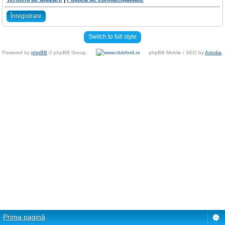
Înregistrare
Switch to full style
Powered by
phpBB
© phpBB Group.
phpBB Mobile / SEO by
Artodia
.
Prima pagină