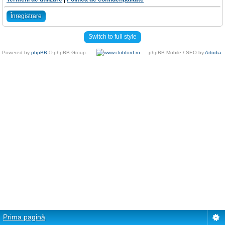
Înregistrare
Switch to full style
Powered by
phpBB
© phpBB Group.
phpBB Mobile / SEO by
Artodia
.
Prima pagină