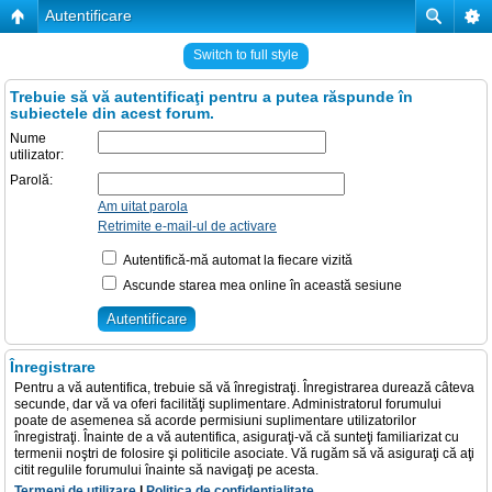
Autentificare
Switch to full style
Trebuie să vă autentificaţi pentru a putea răspunde în
subiectele din acest forum.
Nume
utilizator:
Parolă:
Am uitat parola
Retrimite e-mail-ul de activare
Autentifică-mă automat la fiecare vizită
Ascunde starea mea online în această sesiune
Înregistrare
Pentru a vă autentifica, trebuie să vă înregistraţi. Înregistrarea durează câteva
secunde, dar vă va oferi facilităţi suplimentare. Administratorul forumului
poate de asemenea să acorde permisiuni suplimentare utilizatorilor
înregistraţi. Înainte de a vă autentifica, asiguraţi-vă că sunteţi familiarizat cu
termenii noştri de folosire şi politicile asociate. Vă rugăm să vă asiguraţi că aţi
citit regulile forumului înainte să navigaţi pe acesta.
Termeni de utilizare
|
Politica de confidenţialitate