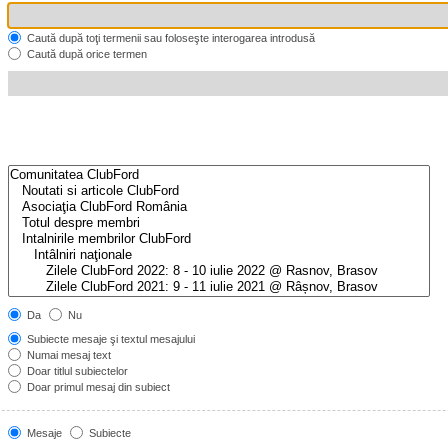
Caută după toţi termenii sau foloseşte interogarea introdusă
Caută după orice termen
Da
Nu
Subiecte mesaje şi textul mesajului
Numai mesaj text
Doar titlul subiectelor
Doar primul mesaj din subiect
Mesaje
Subiecte