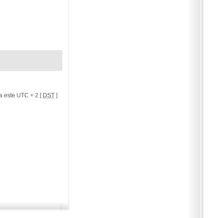
a este UTC + 2 [
DST
]