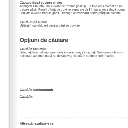
Căutare după cuvinte cheie:
Adăugaţi
+
în faţa unui cuvânt ce trebuie găsit şi
-
în faţa unui cuvânt ce nu
trebuie găsit. Puneţi o listă de cuvinte separate de
|
în paranteze dacă numai
unul din cuvinte trebuie găsit. Utilizaţi * ca wildcard pentru părţi de cuvinte.
Caută după autor:
Utilizaţi * ca wildcard pentru părţi de cuvinte.
Opţiuni de căutare
Caută în forumuri:
Selectaţi forumul sau forumurile în care doriţi să căutaţi. Subforumurile sunt
selectate automat dacă nu dezactivaţi “caută în subforumuri“ mai jos.
Caută în subforumuri:
Caută în:
Afişează rezultatele ca: