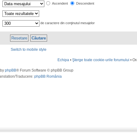
Ascendent
Descendent
de caractere din conţinutul mesajelor
Switch to mobile style
Echipa
•
Şterge toate cookie-urile forumului
• Or
 by
phpBB
® Forum Software © phpBB Group
anslation/Traducere:
phpBB România