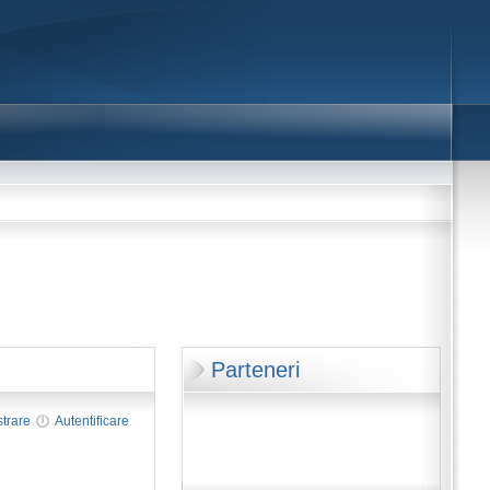
Parteneri
strare
Autentificare