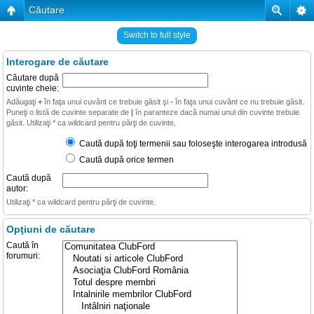
Căutare
Switch to full style
Interogare de căutare
Căutare după
cuvinte cheie:
Adăugaţi
+
în faţa unui cuvânt ce trebuie găsit şi
-
în faţa unui cuvânt ce nu trebuie găsit.
Puneţi o listă de cuvinte separate de
|
în paranteze dacă numai unul din cuvinte trebuie
găsit. Utilizaţi * ca wildcard pentru părţi de cuvinte.
Caută după toţi termenii sau foloseşte interogarea introdusă
Caută după orice termen
Caută după
autor:
Utilizaţi * ca wildcard pentru părţi de cuvinte.
Opţiuni de căutare
Caută în
forumuri: