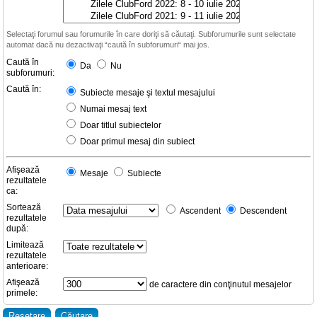
Selectaţi forumul sau forumurile în care doriţi să căutaţi. Subforumurile sunt selectate
automat dacă nu dezactivaţi “caută în subforumuri“ mai jos.
Caută în
Da
Nu
subforumuri:
Caută în:
Subiecte mesaje şi textul mesajului
Numai mesaj text
Doar titlul subiectelor
Doar primul mesaj din subiect
Afişează
Mesaje
Subiecte
rezultatele
ca:
Sortează
Ascendent
Descendent
rezultatele
după:
Limitează
rezultatele
anterioare:
Afişează
de caractere din conţinutul mesajelor
primele: