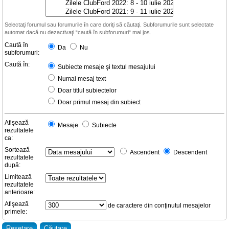
Selectaţi forumul sau forumurile în care doriţi să căutaţi. Subforumurile sunt selectate
automat dacă nu dezactivaţi “caută în subforumuri“ mai jos.
Caută în
Da
Nu
subforumuri:
Caută în:
Subiecte mesaje şi textul mesajului
Numai mesaj text
Doar titlul subiectelor
Doar primul mesaj din subiect
Afişează
Mesaje
Subiecte
rezultatele
ca:
Sortează
Ascendent
Descendent
rezultatele
după:
Limitează
rezultatele
anterioare:
Afişează
de caractere din conţinutul mesajelor
primele: