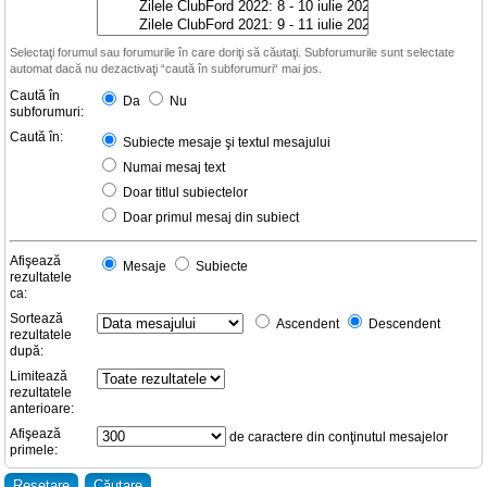
Selectaţi forumul sau forumurile în care doriţi să căutaţi. Subforumurile sunt selectate
automat dacă nu dezactivaţi “caută în subforumuri“ mai jos.
Caută în
Da
Nu
subforumuri:
Caută în:
Subiecte mesaje şi textul mesajului
Numai mesaj text
Doar titlul subiectelor
Doar primul mesaj din subiect
Afişează
Mesaje
Subiecte
rezultatele
ca:
Sortează
Ascendent
Descendent
rezultatele
după:
Limitează
rezultatele
anterioare:
Afişează
de caractere din conţinutul mesajelor
primele: