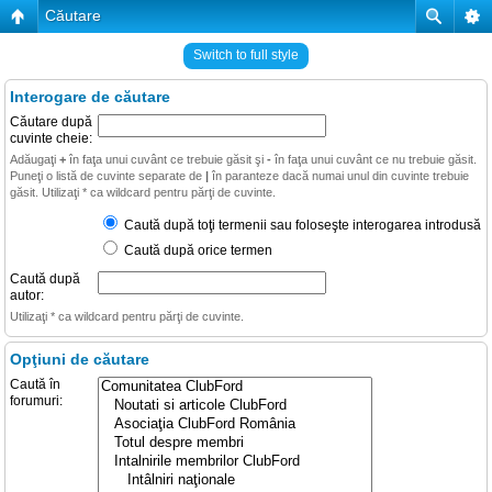
Căutare
Switch to full style
Interogare de căutare
Căutare după
cuvinte cheie:
Adăugaţi
+
în faţa unui cuvânt ce trebuie găsit şi
-
în faţa unui cuvânt ce nu trebuie găsit.
Puneţi o listă de cuvinte separate de
|
în paranteze dacă numai unul din cuvinte trebuie
găsit. Utilizaţi * ca wildcard pentru părţi de cuvinte.
Caută după toţi termenii sau foloseşte interogarea introdusă
Caută după orice termen
Caută după
autor:
Utilizaţi * ca wildcard pentru părţi de cuvinte.
Opţiuni de căutare
Caută în
forumuri: