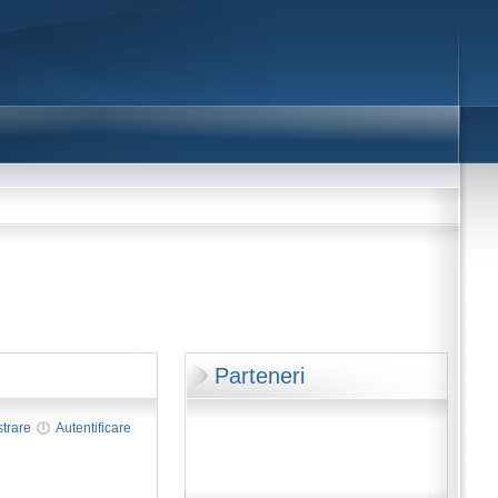
Parteneri
strare
Autentificare