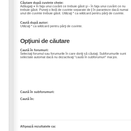
Căutare după cuvinte cheie:
Adăugaţi
+
în faţa unui cuvânt ce trebuie găsit şi
-
în faţa unui cuvânt ce nu
trebuie găsit. Puneţi o listă de cuvinte separate de
|
în paranteze dacă numai
unul din cuvinte trebuie găsit. Utilizaţi * ca wildcard pentru părţi de cuvinte.
Caută după autor:
Utilizaţi * ca wildcard pentru părţi de cuvinte.
Opţiuni de căutare
Caută în forumuri:
Selectaţi forumul sau forumurile în care doriţi să căutaţi. Subforumurile sunt
selectate automat dacă nu dezactivaţi “caută în subforumuri“ mai jos.
Caută în subforumuri:
Caută în:
Afişează rezultatele ca: