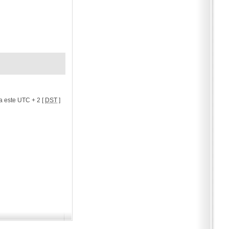
a este UTC + 2 [
DST
]