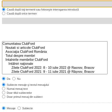
Caută după toţi termenii sau foloseşte interogarea introdusă
Caută după orice termen
Da
Nu
Subiecte mesaje şi textul mesajului
Numai mesaj text
Doar titlul subiectelor
Doar primul mesaj din subiect
Mesaje
Subiecte