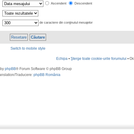
Ascendent
Descendent
de caractere din conţinutul mesajelor
Switch to mobile style
Echipa
•
Şterge toate cookie-urile forumului
• Or
 by
phpBB
® Forum Software © phpBB Group
anslation/Traducere:
phpBB România