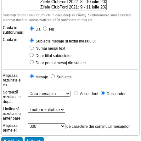
Selectaţi forumul sau forumurile în care doriţi să căutaţi. Subforumurile sunt selectate
automat dacă nu dezactivaţi “caută în subforumuri“ mai jos.
Caută în
Da
Nu
subforumuri:
Caută în:
Subiecte mesaje şi textul mesajului
Numai mesaj text
Doar titlul subiectelor
Doar primul mesaj din subiect
Afişează
Mesaje
Subiecte
rezultatele
ca:
Sortează
Ascendent
Descendent
rezultatele
după:
Limitează
rezultatele
anterioare:
Afişează
de caractere din conţinutul mesajelor
primele: