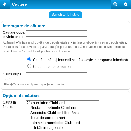
Căutare
Switch to full style
Interogare de căutare
Căutare după
cuvinte cheie:
Adăugaţi
+
în faţa unui cuvânt ce trebuie găsit şi
-
în faţa unui cuvânt ce nu trebuie găsit.
Puneţi o listă de cuvinte separate de
|
în paranteze dacă numai unul din cuvinte trebuie
găsit. Utilizaţi * ca wildcard pentru părţi de cuvinte.
Caută după toţi termenii sau foloseşte interogarea introdusă
Caută după orice termen
Caută după
autor:
Utilizaţi * ca wildcard pentru părţi de cuvinte.
Opţiuni de căutare
Caută în
forumuri: