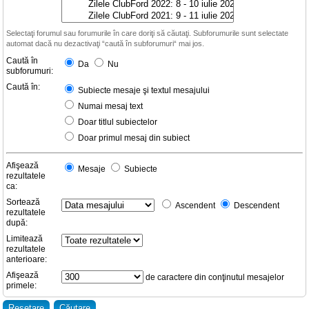
Selectaţi forumul sau forumurile în care doriţi să căutaţi. Subforumurile sunt selectate
automat dacă nu dezactivaţi “caută în subforumuri“ mai jos.
Caută în
Da
Nu
subforumuri:
Caută în:
Subiecte mesaje şi textul mesajului
Numai mesaj text
Doar titlul subiectelor
Doar primul mesaj din subiect
Afişează
Mesaje
Subiecte
rezultatele
ca:
Sortează
Ascendent
Descendent
rezultatele
după:
Limitează
rezultatele
anterioare:
Afişează
de caractere din conţinutul mesajelor
primele: