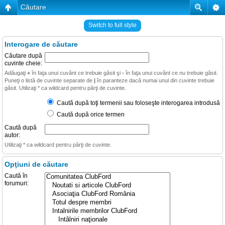
Căutare
Switch to full style
Interogare de căutare
Căutare după
cuvinte cheie:
Adăugaţi
+
în faţa unui cuvânt ce trebuie găsit şi
-
în faţa unui cuvânt ce nu trebuie găsit.
Puneţi o listă de cuvinte separate de
|
în paranteze dacă numai unul din cuvinte trebuie
găsit. Utilizaţi * ca wildcard pentru părţi de cuvinte.
Caută după toţi termenii sau foloseşte interogarea introdusă
Caută după orice termen
Caută după
autor:
Utilizaţi * ca wildcard pentru părţi de cuvinte.
Opţiuni de căutare
Caută în
forumuri: