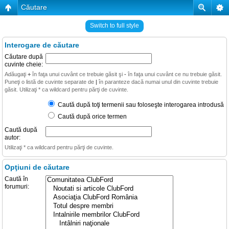
Căutare
Switch to full style
Interogare de căutare
Căutare după
cuvinte cheie:
Adăugaţi
+
în faţa unui cuvânt ce trebuie găsit şi
-
în faţa unui cuvânt ce nu trebuie găsit.
Puneţi o listă de cuvinte separate de
|
în paranteze dacă numai unul din cuvinte trebuie
găsit. Utilizaţi * ca wildcard pentru părţi de cuvinte.
Caută după toţi termenii sau foloseşte interogarea introdusă
Caută după orice termen
Caută după
autor:
Utilizaţi * ca wildcard pentru părţi de cuvinte.
Opţiuni de căutare
Caută în
forumuri: