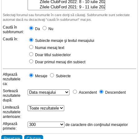
Selectaţi forumul sau forumurile în care doriţi să căutaţi. Subforumurile sunt selectate
automat dacă nu dezactivaţi “caută în subforumuri“ mai jos.
Caută în
Da
Nu
subforumuri:
Caută în:
Subiecte mesaje şi textul mesajului
Numai mesaj text
Doar titlul subiectelor
Doar primul mesaj din subiect
Afişează
Mesaje
Subiecte
rezultatele
ca:
Sortează
Ascendent
Descendent
rezultatele
după:
Limitează
rezultatele
anterioare:
Afişează
de caractere din conţinutul mesajelor
primele: