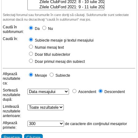
Selectaţi forumul sau forumurile în care doriţi să căutaţi. Subforumurile sunt selectate
automat dacă nu dezactivaţi “caută în subforumuri“ mai jos.
Caută în
Da
Nu
subforumuri:
Caută în:
Subiecte mesaje şi textul mesajului
Numai mesaj text
Doar titlul subiectelor
Doar primul mesaj din subiect
Afişează
Mesaje
Subiecte
rezultatele
ca:
Sortează
Ascendent
Descendent
rezultatele
după:
Limitează
rezultatele
anterioare:
Afişează
de caractere din conţinutul mesajelor
primele: