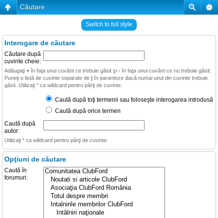
Căutare
Switch to full style
Interogare de căutare
Căutare după
cuvinte cheie:
Adăugaţi
+
în faţa unui cuvânt ce trebuie găsit şi
-
în faţa unui cuvânt ce nu trebuie găsit.
Puneţi o listă de cuvinte separate de
|
în paranteze dacă numai unul din cuvinte trebuie
găsit. Utilizaţi * ca wildcard pentru părţi de cuvinte.
Caută după toţi termenii sau foloseşte interogarea introdusă
Caută după orice termen
Caută după
autor:
Utilizaţi * ca wildcard pentru părţi de cuvinte.
Opţiuni de căutare
Caută în
forumuri: