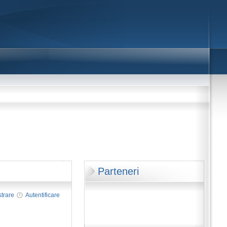
Parteneri
strare
Autentificare