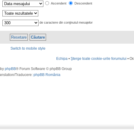
Ascendent
Descendent
de caractere din conţinutul mesajelor
Switch to mobile style
Echipa
•
Şterge toate cookie-urile forumului
• Or
 by
phpBB
® Forum Software © phpBB Group
anslation/Traducere:
phpBB România