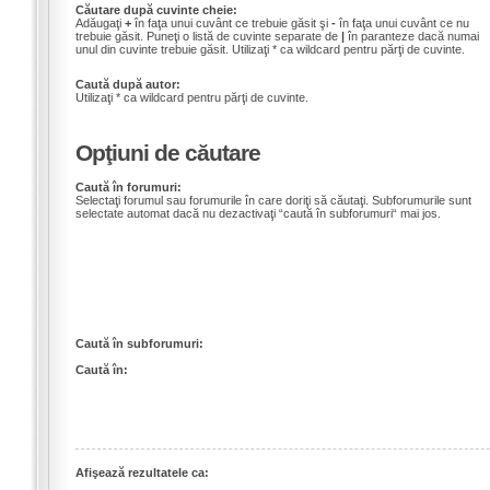
Căutare după cuvinte cheie:
Adăugaţi
+
în faţa unui cuvânt ce trebuie găsit şi
-
în faţa unui cuvânt ce nu
trebuie găsit. Puneţi o listă de cuvinte separate de
|
în paranteze dacă numai
unul din cuvinte trebuie găsit. Utilizaţi * ca wildcard pentru părţi de cuvinte.
Caută după autor:
Utilizaţi * ca wildcard pentru părţi de cuvinte.
Opţiuni de căutare
Caută în forumuri:
Selectaţi forumul sau forumurile în care doriţi să căutaţi. Subforumurile sunt
selectate automat dacă nu dezactivaţi “caută în subforumuri“ mai jos.
Caută în subforumuri:
Caută în:
Afişează rezultatele ca: