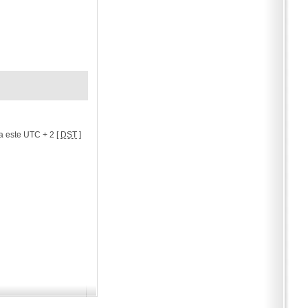
a este UTC + 2 [
DST
]