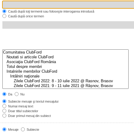
Caută după toţi termenii sau foloseşte interogarea introdusă
Caută după orice termen
Da
Nu
Subiecte mesaje şi textul mesajului
Numai mesaj text
Doar titlul subiectelor
Doar primul mesaj din subiect
Mesaje
Subiecte