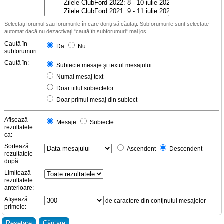
Selectaţi forumul sau forumurile în care doriţi să căutaţi. Subforumurile sunt selectate
automat dacă nu dezactivaţi “caută în subforumuri“ mai jos.
Caută în
Da
Nu
subforumuri:
Caută în:
Subiecte mesaje şi textul mesajului
Numai mesaj text
Doar titlul subiectelor
Doar primul mesaj din subiect
Afişează
Mesaje
Subiecte
rezultatele
ca:
Sortează
Ascendent
Descendent
rezultatele
după:
Limitează
rezultatele
anterioare:
Afişează
de caractere din conţinutul mesajelor
primele: