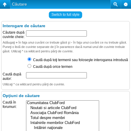
Căutare
Switch to full style
Interogare de căutare
Căutare după
cuvinte cheie:
Adăugaţi
+
în faţa unui cuvânt ce trebuie găsit şi
-
în faţa unui cuvânt ce nu trebuie găsit.
Puneţi o listă de cuvinte separate de
|
în paranteze dacă numai unul din cuvinte trebuie
găsit. Utilizaţi * ca wildcard pentru părţi de cuvinte.
Caută după toţi termenii sau foloseşte interogarea introdusă
Caută după orice termen
Caută după
autor:
Utilizaţi * ca wildcard pentru părţi de cuvinte.
Opţiuni de căutare
Caută în
forumuri: