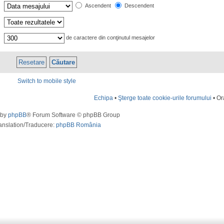
Ascendent
Descendent
de caractere din conţinutul mesajelor
Switch to mobile style
Echipa
•
Şterge toate cookie-urile forumului
• Or
 by
phpBB
® Forum Software © phpBB Group
anslation/Traducere:
phpBB România