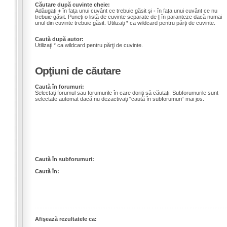
Căutare după cuvinte cheie:
Adăugaţi
+
în faţa unui cuvânt ce trebuie găsit şi
-
în faţa unui cuvânt ce nu
trebuie găsit. Puneţi o listă de cuvinte separate de
|
în paranteze dacă numai
unul din cuvinte trebuie găsit. Utilizaţi * ca wildcard pentru părţi de cuvinte.
Caută după autor:
Utilizaţi * ca wildcard pentru părţi de cuvinte.
Opţiuni de căutare
Caută în forumuri:
Selectaţi forumul sau forumurile în care doriţi să căutaţi. Subforumurile sunt
selectate automat dacă nu dezactivaţi “caută în subforumuri“ mai jos.
Caută în subforumuri:
Caută în:
Afişează rezultatele ca: