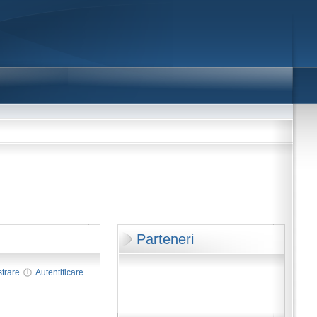
Parteneri
strare
Autentificare