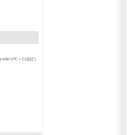
a este UTC + 2 [
DST
]