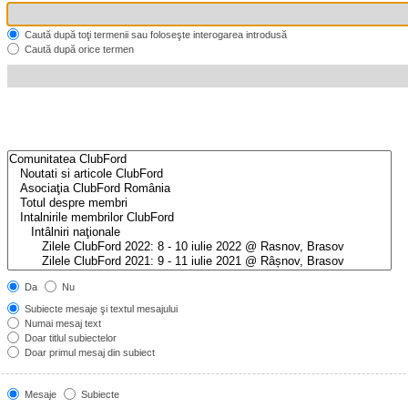
Caută după toţi termenii sau foloseşte interogarea introdusă
Caută după orice termen
Da
Nu
Subiecte mesaje şi textul mesajului
Numai mesaj text
Doar titlul subiectelor
Doar primul mesaj din subiect
Mesaje
Subiecte