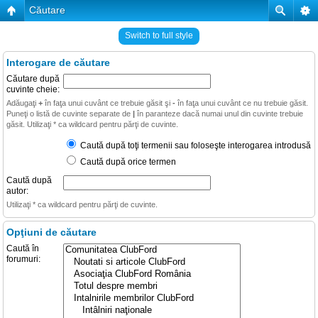
Căutare
Switch to full style
Interogare de căutare
Căutare după
cuvinte cheie:
Adăugaţi
+
în faţa unui cuvânt ce trebuie găsit şi
-
în faţa unui cuvânt ce nu trebuie găsit.
Puneţi o listă de cuvinte separate de
|
în paranteze dacă numai unul din cuvinte trebuie
găsit. Utilizaţi * ca wildcard pentru părţi de cuvinte.
Caută după toţi termenii sau foloseşte interogarea introdusă
Caută după orice termen
Caută după
autor:
Utilizaţi * ca wildcard pentru părţi de cuvinte.
Opţiuni de căutare
Caută în
forumuri: