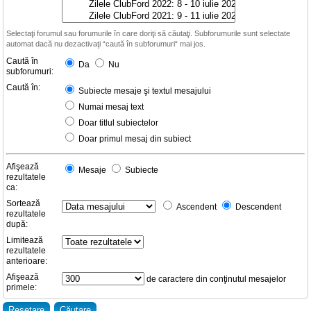
Selectaţi forumul sau forumurile în care doriţi să căutaţi. Subforumurile sunt selectate
automat dacă nu dezactivaţi “caută în subforumuri“ mai jos.
Caută în
Da
Nu
subforumuri:
Caută în:
Subiecte mesaje şi textul mesajului
Numai mesaj text
Doar titlul subiectelor
Doar primul mesaj din subiect
Afişează
Mesaje
Subiecte
rezultatele
ca:
Sortează
Ascendent
Descendent
rezultatele
după:
Limitează
rezultatele
anterioare:
Afişează
de caractere din conţinutul mesajelor
primele: