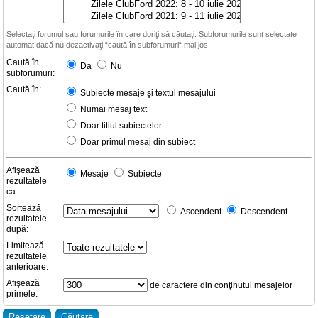
Selectaţi forumul sau forumurile în care doriţi să căutaţi. Subforumurile sunt selectate
automat dacă nu dezactivaţi “caută în subforumuri“ mai jos.
Caută în
Da
Nu
subforumuri:
Caută în:
Subiecte mesaje şi textul mesajului
Numai mesaj text
Doar titlul subiectelor
Doar primul mesaj din subiect
Afişează
Mesaje
Subiecte
rezultatele
ca:
Sortează
Ascendent
Descendent
rezultatele
după:
Limitează
rezultatele
anterioare:
Afişează
de caractere din conţinutul mesajelor
primele: