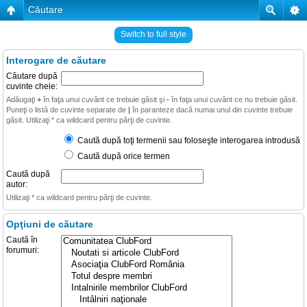
Căutare
Switch to full style
Interogare de căutare
Căutare după
cuvinte cheie:
Adăugaţi
+
în faţa unui cuvânt ce trebuie găsit şi
-
în faţa unui cuvânt ce nu trebuie găsit.
Puneţi o listă de cuvinte separate de
|
în paranteze dacă numai unul din cuvinte trebuie
găsit. Utilizaţi * ca wildcard pentru părţi de cuvinte.
Caută după toţi termenii sau foloseşte interogarea introdusă
Caută după orice termen
Caută după
autor:
Utilizaţi * ca wildcard pentru părţi de cuvinte.
Opţiuni de căutare
Caută în
forumuri: