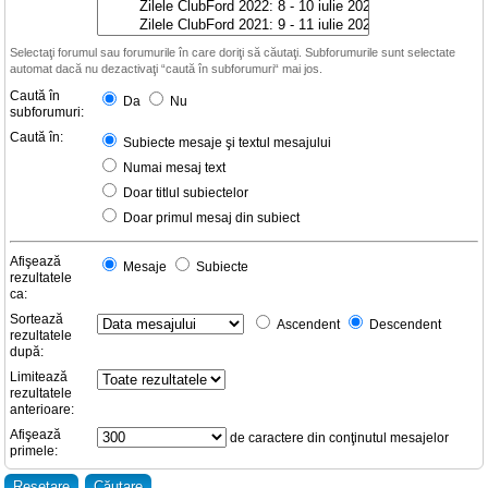
Selectaţi forumul sau forumurile în care doriţi să căutaţi. Subforumurile sunt selectate
automat dacă nu dezactivaţi “caută în subforumuri“ mai jos.
Caută în
Da
Nu
subforumuri:
Caută în:
Subiecte mesaje şi textul mesajului
Numai mesaj text
Doar titlul subiectelor
Doar primul mesaj din subiect
Afişează
Mesaje
Subiecte
rezultatele
ca:
Sortează
Ascendent
Descendent
rezultatele
după:
Limitează
rezultatele
anterioare:
Afişează
de caractere din conţinutul mesajelor
primele: