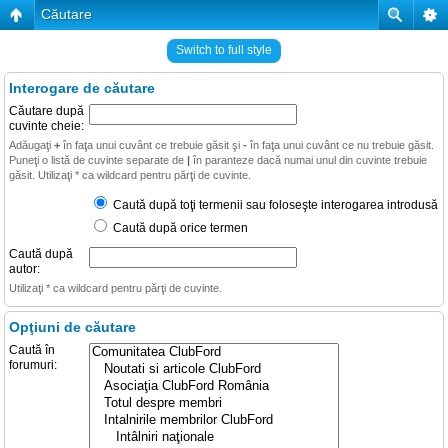
Căutare
Switch to full style
Interogare de căutare
Căutare după
cuvinte cheie:
Adăugaţi
+
în faţa unui cuvânt ce trebuie găsit şi
-
în faţa unui cuvânt ce nu trebuie găsit.
Puneţi o listă de cuvinte separate de
|
în paranteze dacă numai unul din cuvinte trebuie
găsit. Utilizaţi * ca wildcard pentru părţi de cuvinte.
Caută după toţi termenii sau foloseşte interogarea introdusă
Caută după orice termen
Caută după
autor:
Utilizaţi * ca wildcard pentru părţi de cuvinte.
Opţiuni de căutare
Caută în
forumuri: