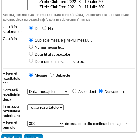
Selectaţi forumul sau forumurile în care doriţi să căutaţi. Subforumurile sunt selectate
automat dacă nu dezactivaţi “caută în subforumuri“ mai jos.
Caută în
Da
Nu
subforumuri:
Caută în:
Subiecte mesaje şi textul mesajului
Numai mesaj text
Doar titlul subiectelor
Doar primul mesaj din subiect
Afişează
Mesaje
Subiecte
rezultatele
ca:
Sortează
Ascendent
Descendent
rezultatele
după:
Limitează
rezultatele
anterioare:
Afişează
de caractere din conţinutul mesajelor
primele: