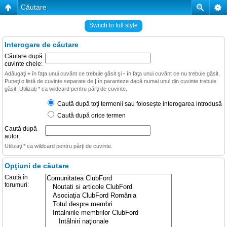
Căutare
Switch to full style
Interogare de căutare
Căutare după
cuvinte cheie:
Adăugaţi
+
în faţa unui cuvânt ce trebuie găsit şi
-
în faţa unui cuvânt ce nu trebuie găsit.
Puneţi o listă de cuvinte separate de
|
în paranteze dacă numai unul din cuvinte trebuie
găsit. Utilizaţi * ca wildcard pentru părţi de cuvinte.
Caută după toţi termenii sau foloseşte interogarea introdusă
Caută după orice termen
Caută după
autor:
Utilizaţi * ca wildcard pentru părţi de cuvinte.
Opţiuni de căutare
Caută în
forumuri: