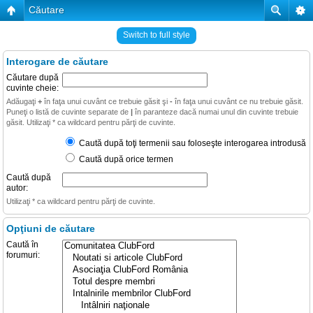
Căutare
Switch to full style
Interogare de căutare
Căutare după
cuvinte cheie:
Adăugaţi
+
în faţa unui cuvânt ce trebuie găsit şi
-
în faţa unui cuvânt ce nu trebuie găsit.
Puneţi o listă de cuvinte separate de
|
în paranteze dacă numai unul din cuvinte trebuie
găsit. Utilizaţi * ca wildcard pentru părţi de cuvinte.
Caută după toţi termenii sau foloseşte interogarea introdusă
Caută după orice termen
Caută după
autor:
Utilizaţi * ca wildcard pentru părţi de cuvinte.
Opţiuni de căutare
Caută în
forumuri: