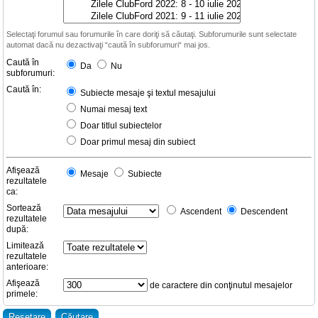
Selectaţi forumul sau forumurile în care doriţi să căutaţi. Subforumurile sunt selectate
automat dacă nu dezactivaţi “caută în subforumuri“ mai jos.
Caută în
Da
Nu
subforumuri:
Caută în:
Subiecte mesaje şi textul mesajului
Numai mesaj text
Doar titlul subiectelor
Doar primul mesaj din subiect
Afişează
Mesaje
Subiecte
rezultatele
ca:
Sortează
Ascendent
Descendent
rezultatele
după:
Limitează
rezultatele
anterioare:
Afişează
de caractere din conţinutul mesajelor
primele: