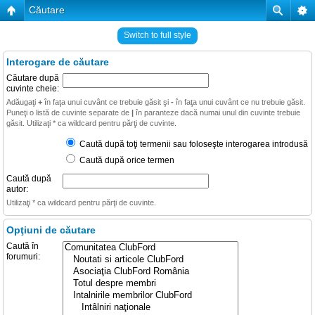
Căutare
Switch to full style
Interogare de căutare
Căutare după
cuvinte cheie:
Adăugaţi
+
în faţa unui cuvânt ce trebuie găsit şi
-
în faţa unui cuvânt ce nu trebuie găsit.
Puneţi o listă de cuvinte separate de
|
în paranteze dacă numai unul din cuvinte trebuie
găsit. Utilizaţi * ca wildcard pentru părţi de cuvinte.
Caută după toţi termenii sau foloseşte interogarea introdusă
Caută după orice termen
Caută după
autor:
Utilizaţi * ca wildcard pentru părţi de cuvinte.
Opţiuni de căutare
Caută în
forumuri: