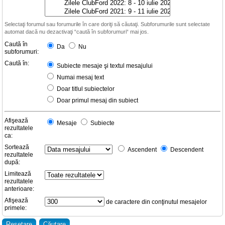
Selectaţi forumul sau forumurile în care doriţi să căutaţi. Subforumurile sunt selectate
automat dacă nu dezactivaţi “caută în subforumuri“ mai jos.
Caută în
Da
Nu
subforumuri:
Caută în:
Subiecte mesaje şi textul mesajului
Numai mesaj text
Doar titlul subiectelor
Doar primul mesaj din subiect
Afişează
Mesaje
Subiecte
rezultatele
ca:
Sortează
Ascendent
Descendent
rezultatele
după:
Limitează
rezultatele
anterioare:
Afişează
de caractere din conţinutul mesajelor
primele: