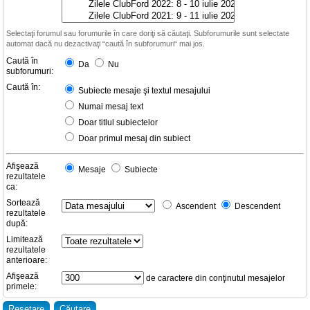
Selectaţi forumul sau forumurile în care doriţi să căutaţi. Subforumurile sunt selectate
automat dacă nu dezactivaţi “caută în subforumuri“ mai jos.
Caută în
Da
Nu
subforumuri:
Caută în:
Subiecte mesaje şi textul mesajului
Numai mesaj text
Doar titlul subiectelor
Doar primul mesaj din subiect
Afişează
Mesaje
Subiecte
rezultatele
ca:
Sortează
Ascendent
Descendent
rezultatele
după:
Limitează
rezultatele
anterioare:
Afişează
de caractere din conţinutul mesajelor
primele: