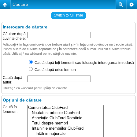
Căutare
Switch to full style
Interogare de căutare
Căutare după
cuvinte cheie:
Adăugaţi
+
în faţa unui cuvânt ce trebuie găsit şi
-
în faţa unui cuvânt ce nu trebuie găsit.
Puneţi o listă de cuvinte separate de
|
în paranteze dacă numai unul din cuvinte trebuie
găsit. Utilizaţi * ca wildcard pentru părţi de cuvinte.
Caută după toţi termenii sau foloseşte interogarea introdusă
Caută după orice termen
Caută după
autor:
Utilizaţi * ca wildcard pentru părţi de cuvinte.
Opţiuni de căutare
Caută în
forumuri: