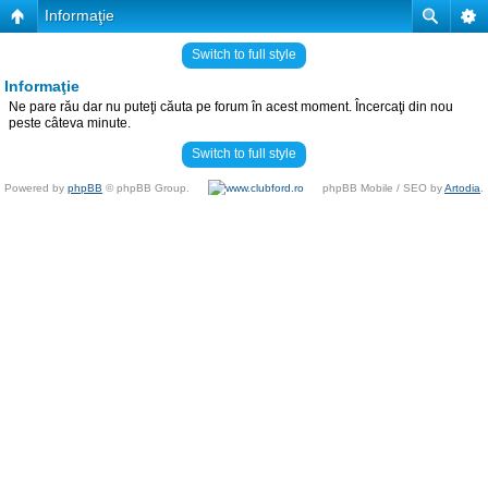
Informaţie
Switch to full style
Informaţie
Ne pare rău dar nu puteţi căuta pe forum în acest moment. Încercaţi din nou
peste câteva minute.
Switch to full style
Powered by
phpBB
© phpBB Group.
phpBB Mobile / SEO by
Artodia
.