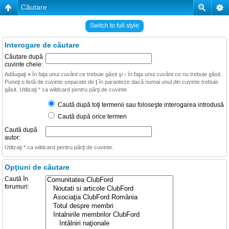
Căutare
Switch to full style
Interogare de căutare
Căutare după
cuvinte cheie:
Adăugaţi
+
în faţa unui cuvânt ce trebuie găsit şi
-
în faţa unui cuvânt ce nu trebuie găsit.
Puneţi o listă de cuvinte separate de
|
în paranteze dacă numai unul din cuvinte trebuie
găsit. Utilizaţi * ca wildcard pentru părţi de cuvinte.
Caută după toţi termenii sau foloseşte interogarea introdusă
Caută după orice termen
Caută după
autor:
Utilizaţi * ca wildcard pentru părţi de cuvinte.
Opţiuni de căutare
Caută în
forumuri: