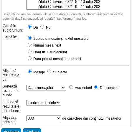
Selectaţi forumul sau forumurile în care doriţi să căutaţi. Subforumurile sunt selectate
automat dacă nu dezactivaţi “caută în subforumuri“ mai jos.
Caută în
Da
Nu
subforumuri:
Caută în:
Subiecte mesaje şi textul mesajului
Numai mesaj text
Doar titlul subiectelor
Doar primul mesaj din subiect
Afişează
Mesaje
Subiecte
rezultatele
ca:
Sortează
Ascendent
Descendent
rezultatele
după:
Limitează
rezultatele
anterioare:
Afişează
de caractere din conţinutul mesajelor
primele: