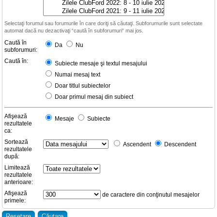
Selectaţi forumul sau forumurile în care doriţi să căutaţi. Subforumurile sunt selectate
automat dacă nu dezactivaţi “caută în subforumuri“ mai jos.
Caută în
Da
Nu
subforumuri:
Caută în:
Subiecte mesaje şi textul mesajului
Numai mesaj text
Doar titlul subiectelor
Doar primul mesaj din subiect
Afişează
Mesaje
Subiecte
rezultatele
ca:
Sortează
Ascendent
Descendent
rezultatele
după:
Limitează
rezultatele
anterioare:
Afişează
de caractere din conţinutul mesajelor
primele: