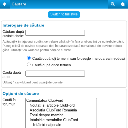
Căutare
Switch to full style
Interogare de căutare
Căutare după
cuvinte cheie:
Adăugaţi
+
în faţa unui cuvânt ce trebuie găsit şi
-
în faţa unui cuvânt ce nu trebuie găsit.
Puneţi o listă de cuvinte separate de
|
în paranteze dacă numai unul din cuvinte trebuie
găsit. Utilizaţi * ca wildcard pentru părţi de cuvinte.
Caută după toţi termenii sau foloseşte interogarea introdusă
Caută după orice termen
Caută după
autor:
Utilizaţi * ca wildcard pentru părţi de cuvinte.
Opţiuni de căutare
Caută în
forumuri: