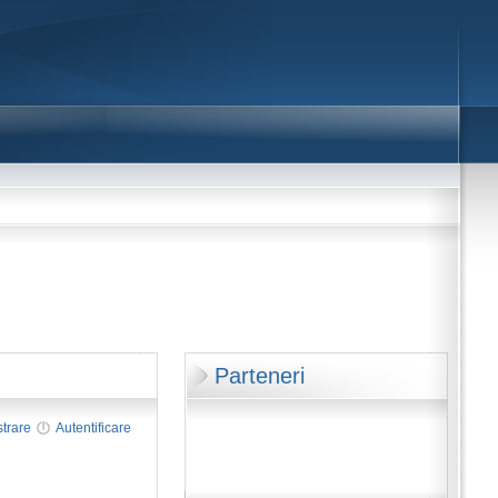
Parteneri
strare
Autentificare