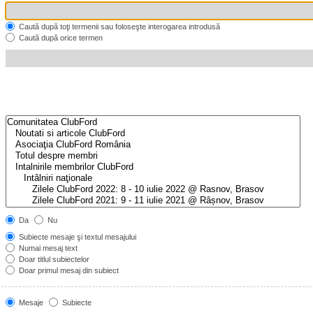
Caută după toţi termenii sau foloseşte interogarea introdusă
Caută după orice termen
Da
Nu
Subiecte mesaje şi textul mesajului
Numai mesaj text
Doar titlul subiectelor
Doar primul mesaj din subiect
Mesaje
Subiecte