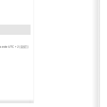
a este UTC + 2 [
DST
]