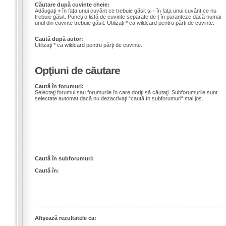
Căutare după cuvinte cheie:
Adăugaţi
+
în faţa unui cuvânt ce trebuie găsit şi
-
în faţa unui cuvânt ce nu
trebuie găsit. Puneţi o listă de cuvinte separate de
|
în paranteze dacă numai
unul din cuvinte trebuie găsit. Utilizaţi * ca wildcard pentru părţi de cuvinte.
Caută după autor:
Utilizaţi * ca wildcard pentru părţi de cuvinte.
Opţiuni de căutare
Caută în forumuri:
Selectaţi forumul sau forumurile în care doriţi să căutaţi. Subforumurile sunt
selectate automat dacă nu dezactivaţi “caută în subforumuri“ mai jos.
Caută în subforumuri:
Caută în:
Afişează rezultatele ca: