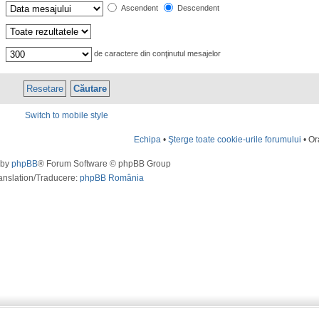
Ascendent
Descendent
de caractere din conţinutul mesajelor
Switch to mobile style
Echipa
•
Şterge toate cookie-urile forumului
• Or
 by
phpBB
® Forum Software © phpBB Group
anslation/Traducere:
phpBB România