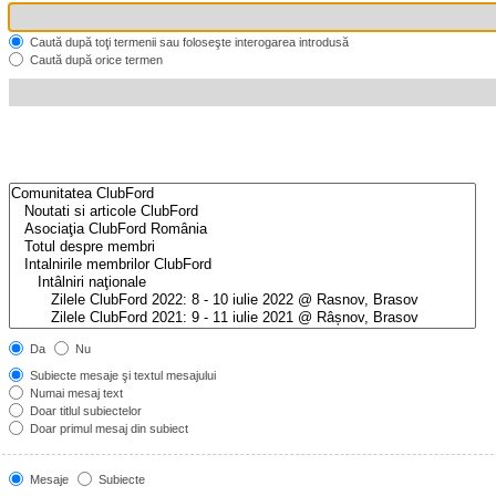
Caută după toţi termenii sau foloseşte interogarea introdusă
Caută după orice termen
Da
Nu
Subiecte mesaje şi textul mesajului
Numai mesaj text
Doar titlul subiectelor
Doar primul mesaj din subiect
Mesaje
Subiecte