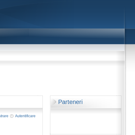
Parteneri
strare
Autentificare