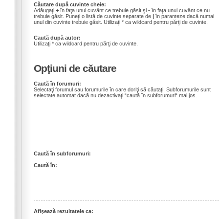
Căutare după cuvinte cheie:
Adăugaţi
+
în faţa unui cuvânt ce trebuie găsit şi
-
în faţa unui cuvânt ce nu
trebuie găsit. Puneţi o listă de cuvinte separate de
|
în paranteze dacă numai
unul din cuvinte trebuie găsit. Utilizaţi * ca wildcard pentru părţi de cuvinte.
Caută după autor:
Utilizaţi * ca wildcard pentru părţi de cuvinte.
Opţiuni de căutare
Caută în forumuri:
Selectaţi forumul sau forumurile în care doriţi să căutaţi. Subforumurile sunt
selectate automat dacă nu dezactivaţi “caută în subforumuri“ mai jos.
Caută în subforumuri:
Caută în:
Afişează rezultatele ca: