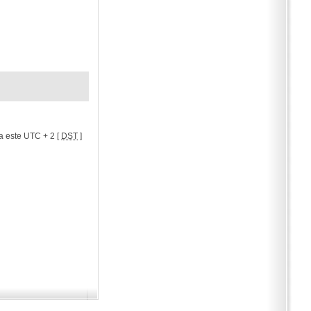
a este UTC + 2 [
DST
]