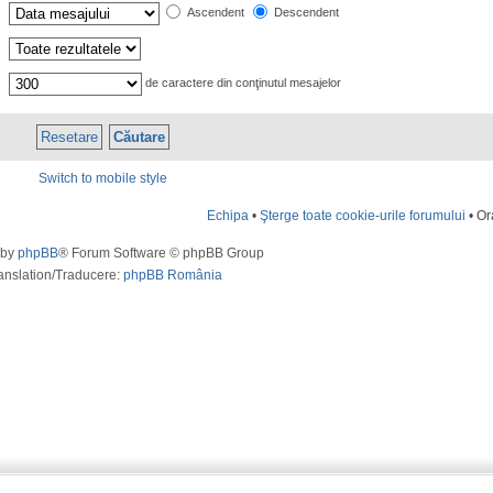
Ascendent
Descendent
de caractere din conţinutul mesajelor
Switch to mobile style
Echipa
•
Şterge toate cookie-urile forumului
• Or
 by
phpBB
® Forum Software © phpBB Group
anslation/Traducere:
phpBB România