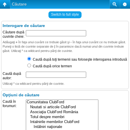
Căutare
Switch to full style
Interogare de căutare
Căutare după
cuvinte cheie:
Adăugaţi
+
în faţa unui cuvânt ce trebuie găsit şi
-
în faţa unui cuvânt ce nu trebuie găsit.
Puneţi o listă de cuvinte separate de
|
în paranteze dacă numai unul din cuvinte trebuie
găsit. Utilizaţi * ca wildcard pentru părţi de cuvinte.
Caută după toţi termenii sau foloseşte interogarea introdusă
Caută după orice termen
Caută după
autor:
Utilizaţi * ca wildcard pentru părţi de cuvinte.
Opţiuni de căutare
Caută în
forumuri: