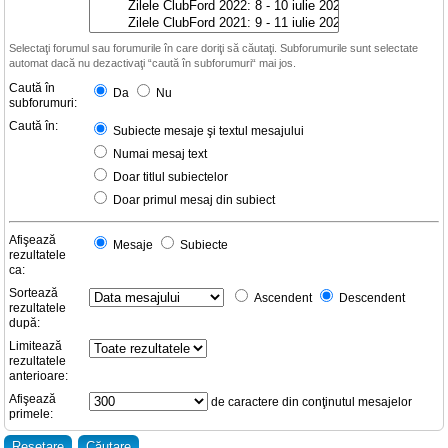
Selectaţi forumul sau forumurile în care doriţi să căutaţi. Subforumurile sunt selectate
automat dacă nu dezactivaţi “caută în subforumuri“ mai jos.
Caută în
Da
Nu
subforumuri:
Caută în:
Subiecte mesaje şi textul mesajului
Numai mesaj text
Doar titlul subiectelor
Doar primul mesaj din subiect
Afişează
Mesaje
Subiecte
rezultatele
ca:
Sortează
Ascendent
Descendent
rezultatele
după:
Limitează
rezultatele
anterioare:
Afişează
de caractere din conţinutul mesajelor
primele: