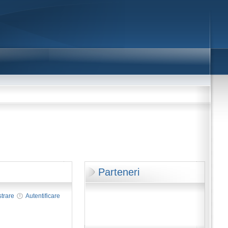
Parteneri
strare
Autentificare