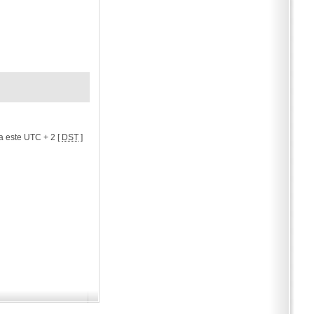
a este UTC + 2 [
DST
]