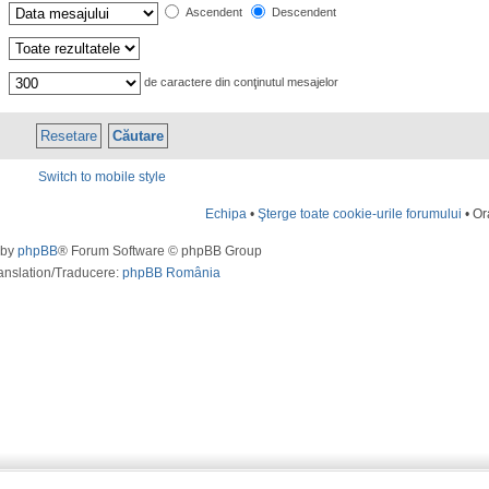
Ascendent
Descendent
de caractere din conţinutul mesajelor
Switch to mobile style
Echipa
•
Şterge toate cookie-urile forumului
• Or
 by
phpBB
® Forum Software © phpBB Group
anslation/Traducere:
phpBB România