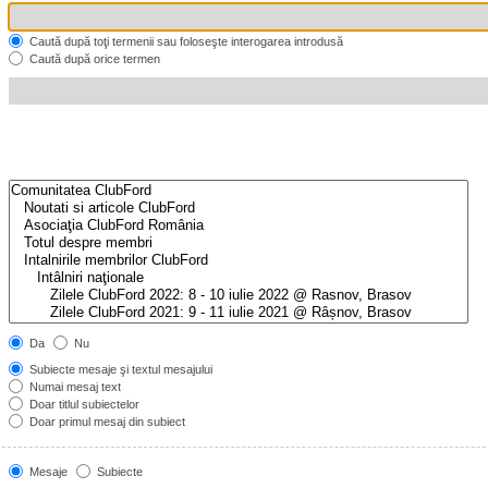
Caută după toţi termenii sau foloseşte interogarea introdusă
Caută după orice termen
Da
Nu
Subiecte mesaje şi textul mesajului
Numai mesaj text
Doar titlul subiectelor
Doar primul mesaj din subiect
Mesaje
Subiecte