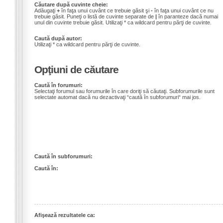
Căutare după cuvinte cheie:
Adăugaţi
+
în faţa unui cuvânt ce trebuie găsit şi
-
în faţa unui cuvânt ce nu
trebuie găsit. Puneţi o listă de cuvinte separate de
|
în paranteze dacă numai
unul din cuvinte trebuie găsit. Utilizaţi * ca wildcard pentru părţi de cuvinte.
Caută după autor:
Utilizaţi * ca wildcard pentru părţi de cuvinte.
Opţiuni de căutare
Caută în forumuri:
Selectaţi forumul sau forumurile în care doriţi să căutaţi. Subforumurile sunt
selectate automat dacă nu dezactivaţi “caută în subforumuri“ mai jos.
Caută în subforumuri:
Caută în:
Afişează rezultatele ca: