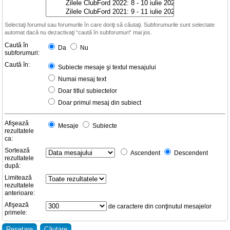
Selectaţi forumul sau forumurile în care doriţi să căutaţi. Subforumurile sunt selectate
automat dacă nu dezactivaţi “caută în subforumuri“ mai jos.
Caută în
Da
Nu
subforumuri:
Caută în:
Subiecte mesaje şi textul mesajului
Numai mesaj text
Doar titlul subiectelor
Doar primul mesaj din subiect
Afişează
Mesaje
Subiecte
rezultatele
ca:
Sortează
Ascendent
Descendent
rezultatele
după:
Limitează
rezultatele
anterioare:
Afişează
de caractere din conţinutul mesajelor
primele: