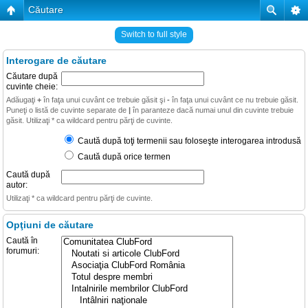
Căutare
Switch to full style
Interogare de căutare
Căutare după
cuvinte cheie:
Adăugaţi
+
în faţa unui cuvânt ce trebuie găsit şi
-
în faţa unui cuvânt ce nu trebuie găsit.
Puneţi o listă de cuvinte separate de
|
în paranteze dacă numai unul din cuvinte trebuie
găsit. Utilizaţi * ca wildcard pentru părţi de cuvinte.
Caută după toţi termenii sau foloseşte interogarea introdusă
Caută după orice termen
Caută după
autor:
Utilizaţi * ca wildcard pentru părţi de cuvinte.
Opţiuni de căutare
Caută în
forumuri: