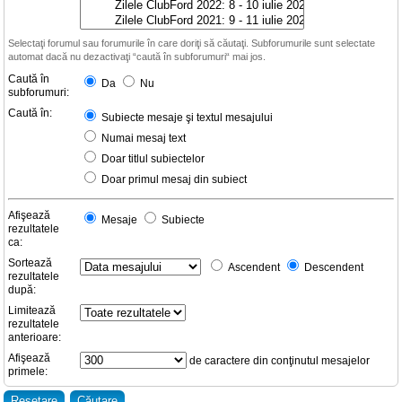
Selectaţi forumul sau forumurile în care doriţi să căutaţi. Subforumurile sunt selectate
automat dacă nu dezactivaţi “caută în subforumuri“ mai jos.
Caută în
Da
Nu
subforumuri:
Caută în:
Subiecte mesaje şi textul mesajului
Numai mesaj text
Doar titlul subiectelor
Doar primul mesaj din subiect
Afişează
Mesaje
Subiecte
rezultatele
ca:
Sortează
Ascendent
Descendent
rezultatele
după:
Limitează
rezultatele
anterioare:
Afişează
de caractere din conţinutul mesajelor
primele: