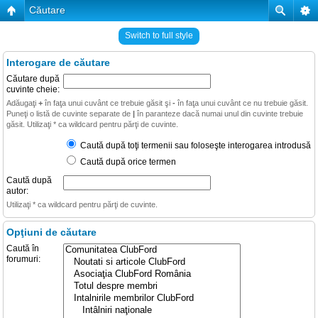
Căutare
Switch to full style
Interogare de căutare
Căutare după
cuvinte cheie:
Adăugaţi
+
în faţa unui cuvânt ce trebuie găsit şi
-
în faţa unui cuvânt ce nu trebuie găsit.
Puneţi o listă de cuvinte separate de
|
în paranteze dacă numai unul din cuvinte trebuie
găsit. Utilizaţi * ca wildcard pentru părţi de cuvinte.
Caută după toţi termenii sau foloseşte interogarea introdusă
Caută după orice termen
Caută după
autor:
Utilizaţi * ca wildcard pentru părţi de cuvinte.
Opţiuni de căutare
Caută în
forumuri: