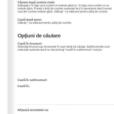
Căutare după cuvinte cheie:
Adăugaţi
+
în faţa unui cuvânt ce trebuie găsit şi
-
în faţa unui cuvânt ce nu
trebuie găsit. Puneţi o listă de cuvinte separate de
|
în paranteze dacă numai
unul din cuvinte trebuie găsit. Utilizaţi * ca wildcard pentru părţi de cuvinte.
Caută după autor:
Utilizaţi * ca wildcard pentru părţi de cuvinte.
Opţiuni de căutare
Caută în forumuri:
Selectaţi forumul sau forumurile în care doriţi să căutaţi. Subforumurile sunt
selectate automat dacă nu dezactivaţi “caută în subforumuri“ mai jos.
Caută în subforumuri:
Caută în:
Afişează rezultatele ca: