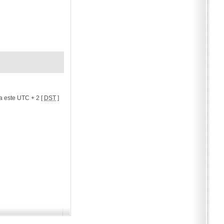
a este UTC + 2 [
DST
]