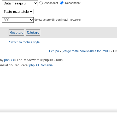
Ascendent
Descendent
de caractere din conţinutul mesajelor
Switch to mobile style
Echipa
•
Şterge toate cookie-urile forumului
• Or
 by
phpBB
® Forum Software © phpBB Group
anslation/Traducere:
phpBB România