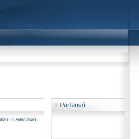
Parteneri
strare
Autentificare