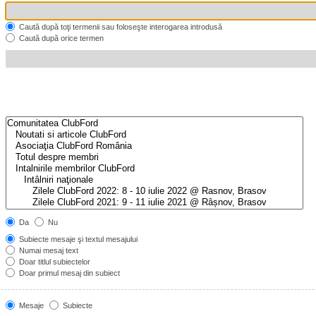
Caută după toţi termenii sau foloseşte interogarea introdusă
Caută după orice termen
Da
Nu
Subiecte mesaje şi textul mesajului
Numai mesaj text
Doar titlul subiectelor
Doar primul mesaj din subiect
Mesaje
Subiecte