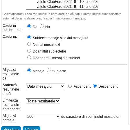
Selectaţi forumul sau forumurile în care doriţi să căutaţi. Subforumurile sunt selectate
automat dacă nu dezactivaţi “caută în subforumuri“ mai jos.
Caută în
Da
Nu
subforumuri:
Caută în:
Subiecte mesaje şi textul mesajului
Numai mesaj text
Doar titlul subiectelor
Doar primul mesaj din subiect
Afişează
Mesaje
Subiecte
rezultatele
ca:
Sortează
Ascendent
Descendent
rezultatele
după:
Limitează
rezultatele
anterioare:
Afişează
de caractere din conţinutul mesajelor
primele: