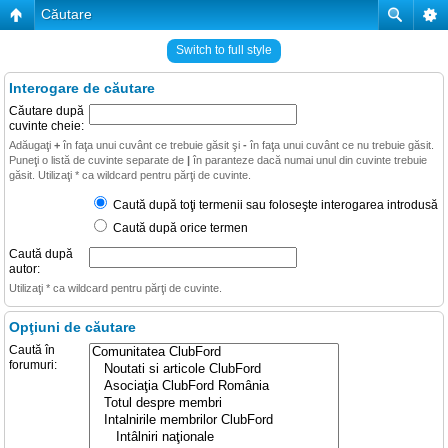
Căutare
Switch to full style
Interogare de căutare
Căutare după
cuvinte cheie:
Adăugaţi
+
în faţa unui cuvânt ce trebuie găsit şi
-
în faţa unui cuvânt ce nu trebuie găsit.
Puneţi o listă de cuvinte separate de
|
în paranteze dacă numai unul din cuvinte trebuie
găsit. Utilizaţi * ca wildcard pentru părţi de cuvinte.
Caută după toţi termenii sau foloseşte interogarea introdusă
Caută după orice termen
Caută după
autor:
Utilizaţi * ca wildcard pentru părţi de cuvinte.
Opţiuni de căutare
Caută în
forumuri: