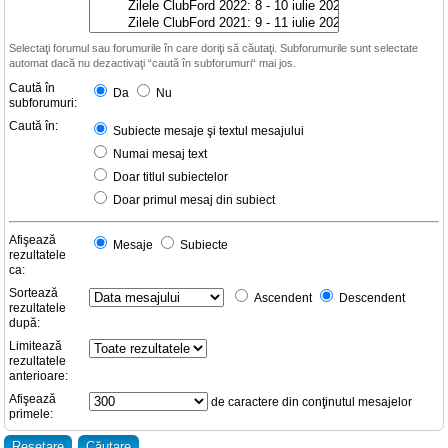
Selectaţi forumul sau forumurile în care doriţi să căutaţi. Subforumurile sunt selectate
automat dacă nu dezactivaţi “caută în subforumuri“ mai jos.
Caută în
Da
Nu
subforumuri:
Caută în:
Subiecte mesaje şi textul mesajului
Numai mesaj text
Doar titlul subiectelor
Doar primul mesaj din subiect
Afişează
Mesaje
Subiecte
rezultatele
ca:
Sortează
Ascendent
Descendent
rezultatele
după:
Limitează
rezultatele
anterioare:
Afişează
de caractere din conţinutul mesajelor
primele: