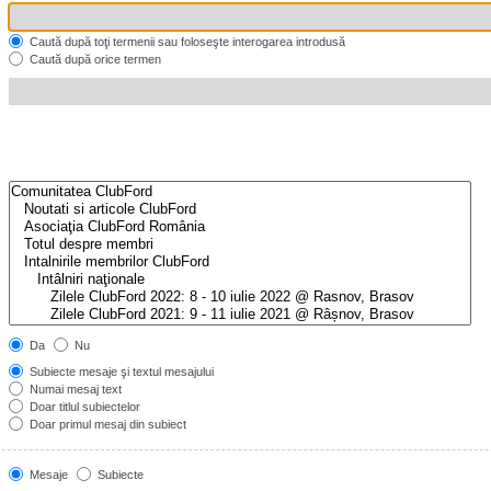
Caută după toţi termenii sau foloseşte interogarea introdusă
Caută după orice termen
Da
Nu
Subiecte mesaje şi textul mesajului
Numai mesaj text
Doar titlul subiectelor
Doar primul mesaj din subiect
Mesaje
Subiecte