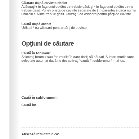
Căutare după cuvinte cheie:
Adăugaţi
+
în faţa unui cuvânt ce trebuie găsit şi
-
în faţa unui cuvânt ce nu
trebuie găsit. Puneţi o listă de cuvinte separate de
|
în paranteze dacă numai
unul din cuvinte trebuie găsit. Utilizaţi * ca wildcard pentru părţi de cuvinte.
Caută după autor:
Utilizaţi * ca wildcard pentru părţi de cuvinte.
Opţiuni de căutare
Caută în forumuri:
Selectaţi forumul sau forumurile în care doriţi să căutaţi. Subforumurile sunt
selectate automat dacă nu dezactivaţi “caută în subforumuri“ mai jos.
Caută în subforumuri:
Caută în:
Afişează rezultatele ca: