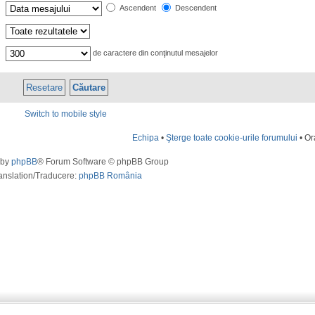
Ascendent
Descendent
de caractere din conţinutul mesajelor
Switch to mobile style
Echipa
•
Şterge toate cookie-urile forumului
• Or
 by
phpBB
® Forum Software © phpBB Group
anslation/Traducere:
phpBB România