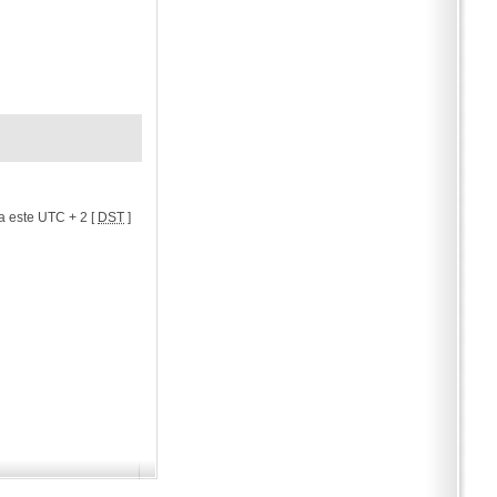
a este UTC + 2 [
DST
]