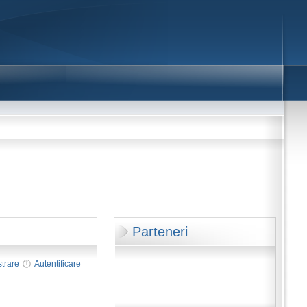
Parteneri
strare
Autentificare