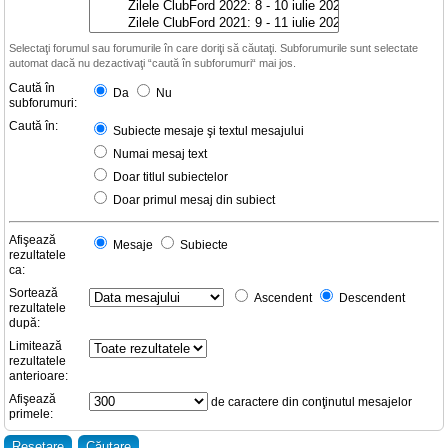
Selectaţi forumul sau forumurile în care doriţi să căutaţi. Subforumurile sunt selectate
automat dacă nu dezactivaţi “caută în subforumuri“ mai jos.
Caută în
Da
Nu
subforumuri:
Caută în:
Subiecte mesaje şi textul mesajului
Numai mesaj text
Doar titlul subiectelor
Doar primul mesaj din subiect
Afişează
Mesaje
Subiecte
rezultatele
ca:
Sortează
Ascendent
Descendent
rezultatele
după:
Limitează
rezultatele
anterioare:
Afişează
de caractere din conţinutul mesajelor
primele: