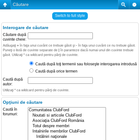
Căutare
Switch to full style
Interogare de căutare
Căutare după
cuvinte cheie:
Adăugaţi
+
în faţa unui cuvânt ce trebuie găsit şi
-
în faţa unui cuvânt ce nu trebuie găsit.
Puneţi o listă de cuvinte separate de
|
în paranteze dacă numai unul din cuvinte trebuie
găsit. Utilizaţi * ca wildcard pentru părţi de cuvinte.
Caută după toţi termenii sau foloseşte interogarea introdusă
Caută după orice termen
Caută după
autor:
Utilizaţi * ca wildcard pentru părţi de cuvinte.
Opţiuni de căutare
Caută în
forumuri: